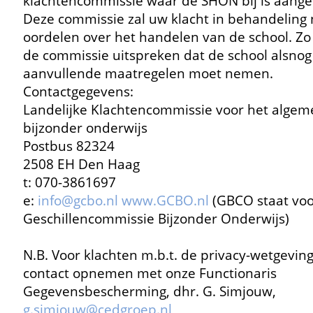
klachtencommissie waar de SHON bij is aange
Deze commissie zal uw klacht in behandelin
oordelen over het handelen van de school. Zo
de commissie uitspreken dat de school alsnog
aanvullende maatregelen moet nemen.
Contactgegevens:
Landelijke Klachtencommissie voor het alge
bijzonder onderwijs
Postbus 82324
2508 EH Den Haag
t: 070-3861697
e:
info@gcbo.nl
www.GCBO.nl
(GBCO staat voo
Geschillencommissie Bijzonder Onderwijs)
N.B. Voor klachten m.b.t. de privacy-wetgevin
contact opnemen met onze Functionaris
Gegevensbescherming, dhr. G. Simjouw,
g.simjouw@cedgroep.nl