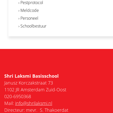
› Pestprotocol
› Meldcode
› Personeel
› Schoolbestuur
Shri Laksmi Basisschool
Janusz Korczakstraat 73
1102 JR Amsterdam Zuid-Oost
020-6950368
Mail:
info@shrilaksmi.nl
Directeur: mevr. S. Thakoerdat