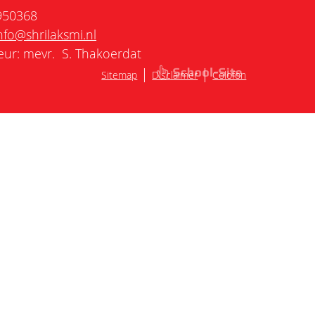
950368
nfo@shrilaksmi.nl
eur: mevr. S. Thakoerdat
|
|
Sitemap
Disclaimer
Colofon