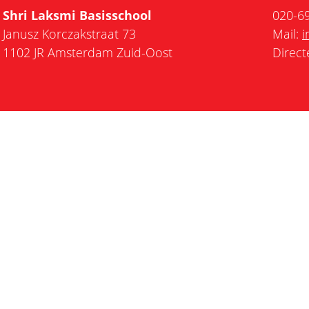
Shri Laksmi Basisschool
020-6
Janusz Korczakstraat 73
Mail:
i
1102 JR Amsterdam Zuid-Oost
Direct