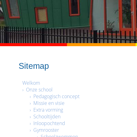
Sitemap
Welkom
› Onze school
› Pedagogisch concept
› Missie en visie
› Extra vorming
› Schooltijden
› Inloopochtend
› Gymrooster
› Schoolzwemmen