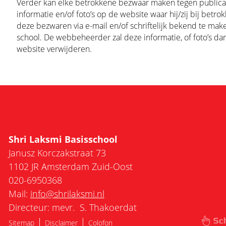
Verder kan elke betrokkene bezwaar maken tegen publica
informatie en/of foto’s op de website waar hij/zij bij betro
deze bezwaren via e-mail en/of schriftelijk bekend te mak
school. De webbeheerder zal deze informatie, of foto’s da
website verwijderen.
Shri Laksmi Basisschool
Janusz Korczakstraat 73
1102 JR Amsterdam Zuid-Oost
020-6950368
Mail:
info@shrilaksmi.nl
Directeur: mevr. S. Thakoerdat
|
|
Sitemap
Disclaimer
Colofon