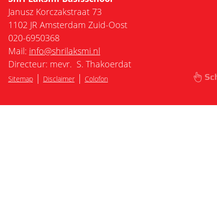
Janusz Korczakstraat 73
1102 JR Amsterdam Zuid-Oost
020-6950368
Mail:
info@shrilaksmi.nl
Directeur: mevr. S. Thakoerdat
|
|
Sitemap
Disclaimer
Colofon