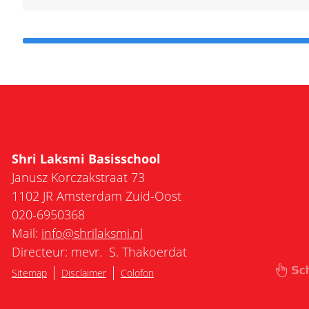
Shri Laksmi Basisschool
Janusz Korczakstraat 73
1102 JR Amsterdam Zuid-Oost
020-6950368
Mail:
info@shrilaksmi.nl
Directeur: mevr. S. Thakoerdat
|
|
Sitemap
Disclaimer
Colofon