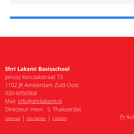
Shri Laksmi Basisschool
Janusz Korczakstraat 73
1102 JR Amsterdam Zuid-Oost
020-6950368
Mail:
info@shrilaksmi.nl
Directeur: mevr. S. Thakoerdat
|
|
Sitemap
Disclaimer
Colofon