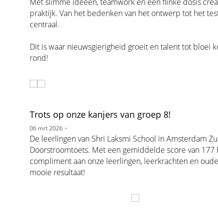
Met slimme ideeën, teamwork en een flinke dosis creat
praktijk. Van het bedenken van het ontwerp tot het te
centraal.
Dit is waar nieuwsgierigheid groeit en talent tot bloe
rond!
Trots op onze kanjers van groep 8!
-
06 mrt 2026
De leerlingen van Shri Laksmi School in Amsterdam Z
Doorstroomtoets. Met een gemiddelde score van 177 he
compliment aan onze leerlingen, leerkrachten en oude
mooie resultaat!